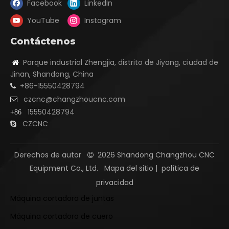
Facebook
LinkedIn
YouTube
Instagram
Contáctenos
Parque industrial Zhengjia, distrito de Jiyang, ciudad de

Jinan, Shandong, China
+86-15550428794

czcnc@changzhoucnc.com

15550428794
+86
CZCNC

Derechos de autor
2026
Shandong Changzhou CNC

Equipment Co., Ltd.
Mapa del sitio
|
política de
privacidad
Máquina cortadora de juntas
Máquina cortadora de cuero