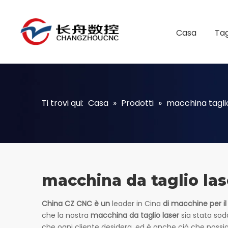
Casa
Tag
Ti trovi qui:
Casa
»
Prodotti
»
macchina tagli
macchina da taglio las
China CZ CNC è un
leader in Cina
di macchine per il 
che la nostra
macchina da taglio laser
sia stata sod
che ogni cliente desidera, ed è anche ciò che possia