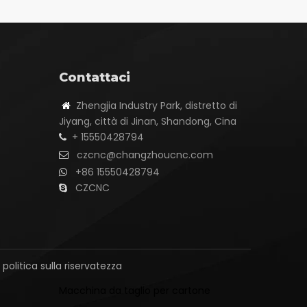
Contattaci
Zhengjia Industry Park, distretto di

Jiyang, città di Jinan, Shandong, Cina
+ 15550428794

czcnc@changzhoucnc.com

+86 15550428794

CZCNC

|
politica sulla riservatezza
Macchina da taglio per cartone